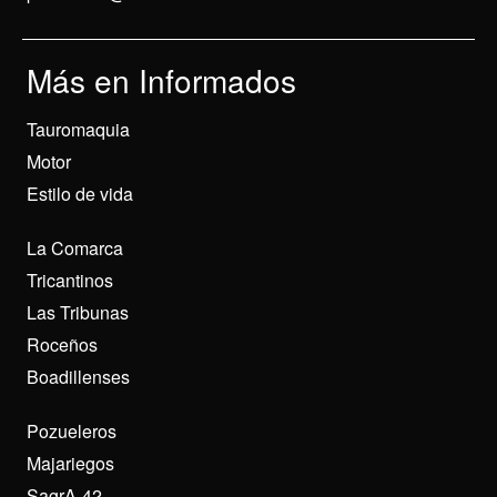
Más en Informados
Tauromaquia
Motor
Estilo de vida
La Comarca
Tricantinos
Las Tribunas
Roceños
Boadillenses
Pozueleros
Majariegos
SagrA-42