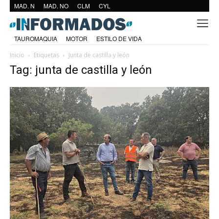
MAD. N
MAD. NO
CLM
CYL
TAUROMAQUIA
MOTOR
ESTILO DE VIDA
Inicio
Etiquetas
Junta de castilla y león
Tag: junta de castilla y león