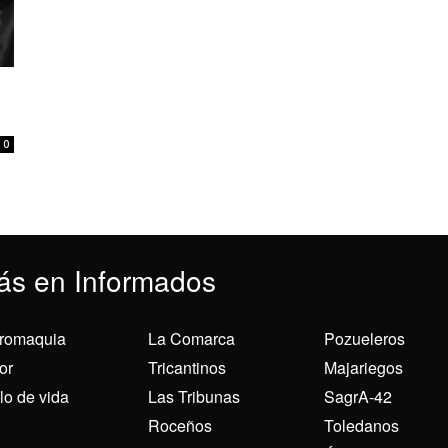
0
ás en Informados
romaquia
La Comarca
Pozueleros
or
Tricantinos
Majariegos
ilo de vida
Las Tribunas
SagrA-42
Roceños
Toledanos