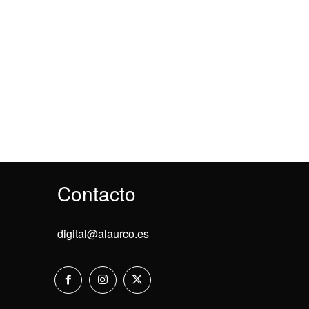
Contacto
digital@alaurco.es