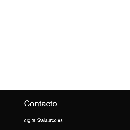
Contacto
digital@alaurco.es