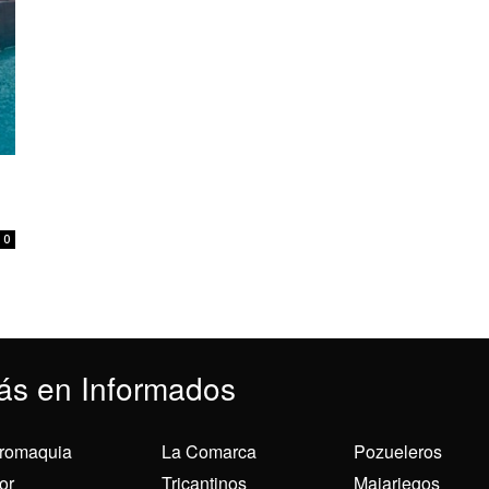
0
ás en Informados
romaquia
La Comarca
Pozueleros
or
Tricantinos
Majariegos