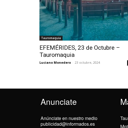
Tauromaquia
EFEMÉRIDES, 23 de Octubre –
Tauromaquia
Luciano Monedero
-
23 octubre, 2024
Anunciate
M
Anúnciate en nuestro medio
Tau
publicidad@informados.es
Mot