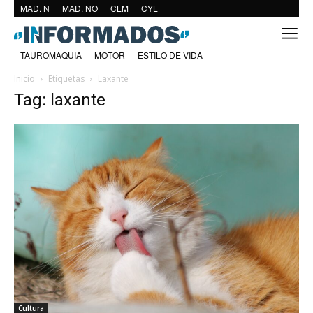
MAD. N
MAD. NO
CLM
CYL
TAUROMAQUIA
MOTOR
ESTILO DE VIDA
Inicio
Etiquetas
Laxante
Tag: laxante
Cultura