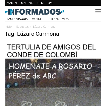
MAD. N
MAD. NO
CLM
CYL
TAUROMAQUIA
MOTOR
ESTILO DE VIDA
Inicio
Etiquetas
Lázaro Carmona
Tag: Lázaro Carmona