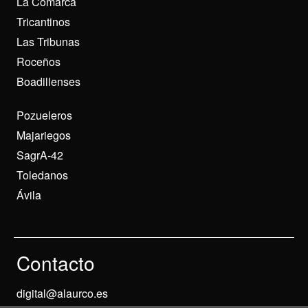
La Comarca
Tricantinos
Las Tribunas
Roceños
Boadillenses
Pozueleros
Majariegos
SagrA-42
Toledanos
Ávila
Contacto
digital@alaurco.es