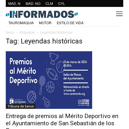
MAD. N
MAD. NO
CLM
CYL
TAUROMAQUIA
MOTOR
ESTILO DE VIDA
Inicio
Etiquetas
Leyendas históricas
Tag: Leyendas históricas
Tribuna de Sanse
Entrega de premios al Mérito Deportivo en
el Ayuntamiento de San Sebastián de los