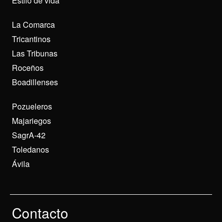
Estilo de vida
La Comarca
Tricantinos
Las Tribunas
Roceños
Boadillenses
Pozueleros
Majariegos
SagrA-42
Toledanos
Ávila
Contacto