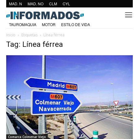
MAD. N
MAD. NO
CLM
CYL
TAUROMAQUIA
MOTOR
ESTILO DE VIDA
Inicio
Etiquetas
Línea férrea
Tag: Línea férrea
Comarca Colmenar Viejo