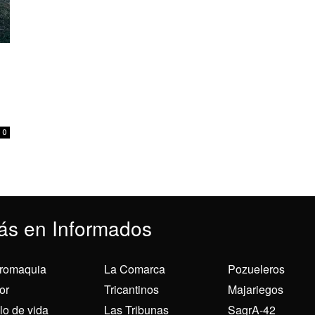
0
ás en Informados
romaquia
La Comarca
Pozueleros
or
Tricantinos
Majariegos
ilo de vida
Las Tribunas
SagrA-42