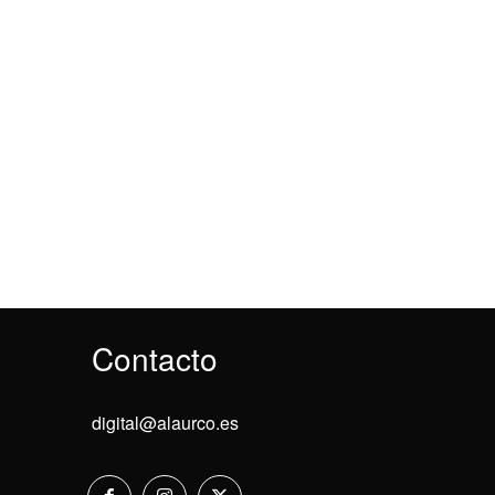
Contacto
digital@alaurco.es