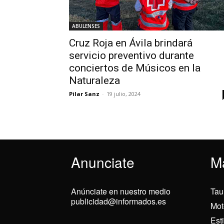
ABULENSES
Cruz Roja en Ávila brindará
servicio preventivo durante
conciertos de Músicos en la
Naturaleza
Pilar Sanz
-
19 julio, 2024
Anunciate
M
Anúnciate en nuestro medio
Tau
publicidad@informados.es
Mot
Est