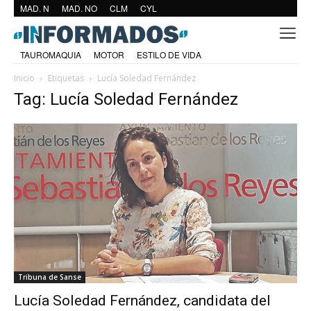
MAD. N
MAD. NO
CLM
CYL
TAUROMAQUIA
MOTOR
ESTILO DE VIDA
Inicio
Etiquetas
Lucía Soledad Fernández
Tag: Lucía Soledad Fernández
Tribuna de Sanse
Lucía Soledad Fernández, candidata del