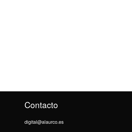
Contacto
digital@alaurco.es