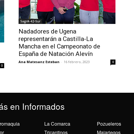
SagrA-42-Sur
Nadadores de Ugena
representarán a Castilla-La
Mancha en el Campeonato de
España de Natación Alevín
Ana Matesanz Esteban
-
16 febrero, 2023
0
0
ás en Informados
romaquia
La Comarca
Pozueleros
or
Tricantinos
Majariegos