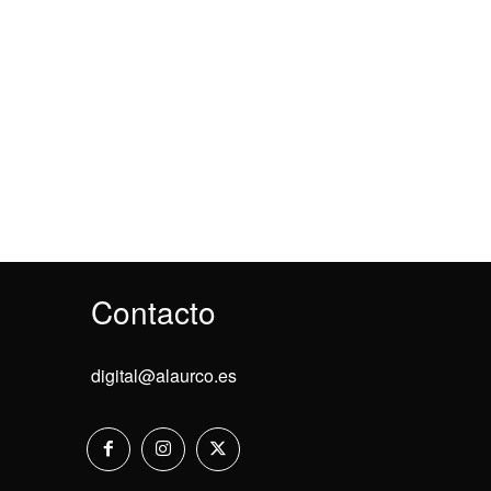
Contacto
digital@alaurco.es