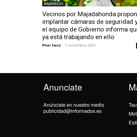
MAJARIEGOS
Vecinos por Majadahonda propo
implantar cámaras de seguridad 
el equipo de Gobierno informa qu
ya está trabajando en ello
Pilar Sanz
-
2 noviembre, 2023
Anunciate
M
Anúnciate en nuestro medio
Tau
publicidad@informados.es
Mot
Est