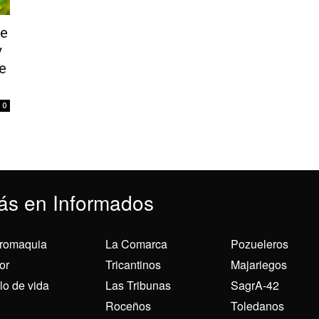
ne
y
e
0
ás en Informados
romaquia
La Comarca
Pozueleros
or
Tricantinos
Majariegos
ilo de vida
Las Tribunas
SagrA-42
Roceños
Toledanos