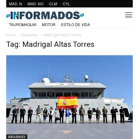
MAD. N
MAD. NO
CLM
CYL
TAUROMAQUIA
MOTOR
ESTILO DE VIDA
Inicio
Etiquetas
Madrigal Altas Torres
Tag: Madrigal Altas Torres
ABULENSES