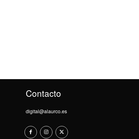
Contacto
digital@alaurco.es