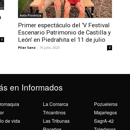
Avila Provincia
a
Primer espectáculo del ‘V Festival
Escenario Patrimonio de Castilla y
León’ en Piedrahita el 11 de julio
0
Pilar Sanz
-
10 julio, 2025
0
ás en Informados
romaquia
La Comarca
Pozueleros
or
Tricantinos
Majariegos
ilo de vida
Las Tribunas
SagrA-42
Roceños
Toledanos