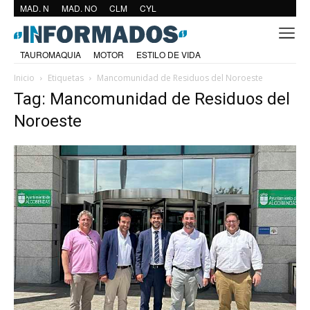
MAD. N
MAD. NO
CLM
CYL
TAUROMAQUIA
MOTOR
ESTILO DE VIDA
Inicio
Etiquetas
Mancomunidad de Residuos del Noroeste
Tag: Mancomunidad de Residuos del
Noroeste