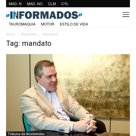
MAD. N
MAD. NO
CLM
CYL
TAUROMAQUIA
MOTOR
ESTILO DE VIDA
Inicio
Etiquetas
Mandato
Tag: mandato
Tribuna de Alcobendas