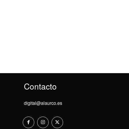
Contacto
digital@alaurco.es