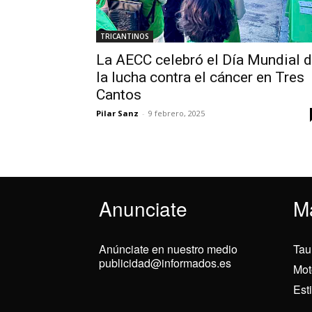
TRICANTINOS
La AECC celebró el Día Mundial 
la lucha contra el cáncer en Tres
Cantos
Pilar Sanz
-
9 febrero, 2025
Anunciate
M
Anúnciate en nuestro medio
Tau
publicidad@informados.es
Mot
Est