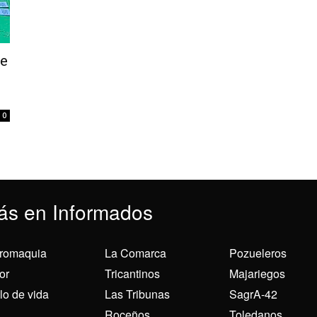
de
0
ás en Informados
romaquia
La Comarca
Pozueleros
or
Tricantinos
Majariegos
ilo de vida
Las Tribunas
SagrA-42
Roceños
Toledanos