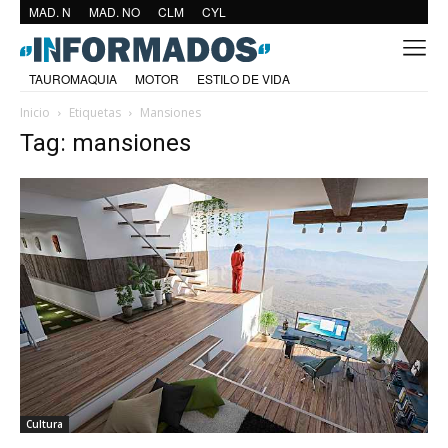
MAD. N
MAD. NO
CLM
CYL
TAUROMAQUIA
MOTOR
ESTILO DE VIDA
Inicio
Etiquetas
Mansiones
Tag: mansiones
Cultura