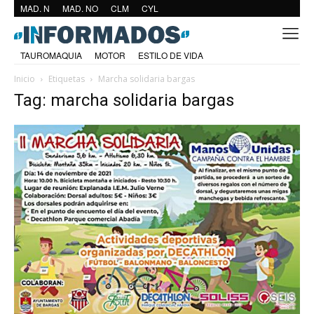
MAD. N
MAD. NO
CLM
CYL
TAUROMAQUIA
MOTOR
ESTILO DE VIDA
Inicio
Etiquetas
Marcha solidaria bargas
Tag: marcha solidaria bargas