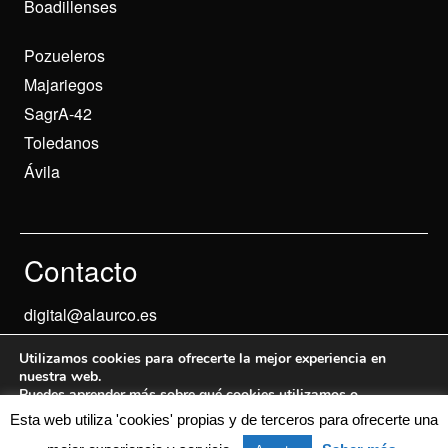
Boadillenses
Pozueleros
Majariegos
SagrA-42
Toledanos
Ávila
Contacto
digital@alaurco.es
Utilizamos cookies para ofrecerte la mejor experiencia en
nuestra web.
Puedes aprender más sobre qué cookies utilizamos o
desactivarlas en los
ajustes
.
Esta web utiliza 'cookies' propias y de terceros para ofrecerte una
Aviso Legal
© 2024 Informados