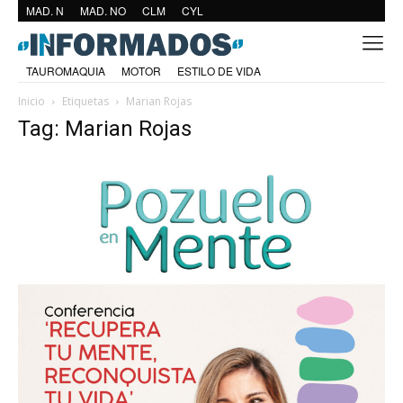
MAD. N
MAD. NO
CLM
CYL
TAUROMAQUIA
MOTOR
ESTILO DE VIDA
Inicio
Etiquetas
Marian Rojas
Tag: Marian Rojas