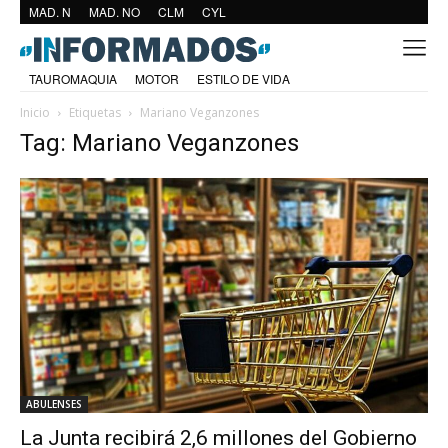
MAD. N
MAD. NO
CLM
CYL
TAUROMAQUIA
MOTOR
ESTILO DE VIDA
Inicio
Etiquetas
Mariano Veganzones
Tag: Mariano Veganzones
ABULENSES
La Junta recibirá 2,6 millones del Gobierno