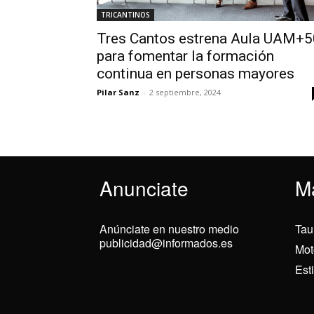
TRICANTINOS
Tres Cantos estrena Aula UAM+5
para fomentar la formación
continua en personas mayores
Pilar Sanz
-
2 septiembre, 2024
Anunciate
M
Anúnciate en nuestro medio
Tau
publicidad@informados.es
Mot
Est