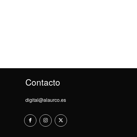
Contacto
digital@alaurco.es