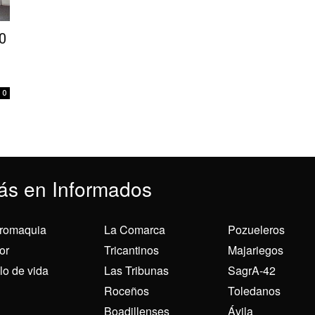
0
0
ás en Informados
romaquia
La Comarca
Pozueleros
or
Tricantinos
Majariegos
ilo de vida
Las Tribunas
SagrA-42
Roceños
Toledanos
Boadillenses
Ávila