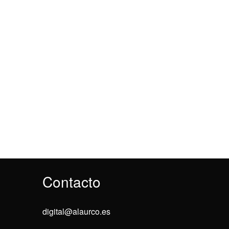
Contacto
digital@alaurco.es