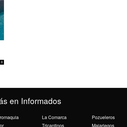
0
ás en Informados
romaquia
La Comarca
Pozueleros
or
Tricantinos
Majariegos