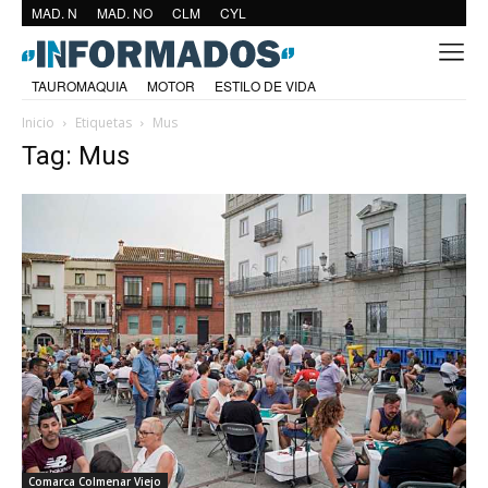
MAD. N
MAD. NO
CLM
CYL
TAUROMAQUIA
MOTOR
ESTILO DE VIDA
Inicio
Etiquetas
Mus
Tag: Mus
Comarca Colmenar Viejo