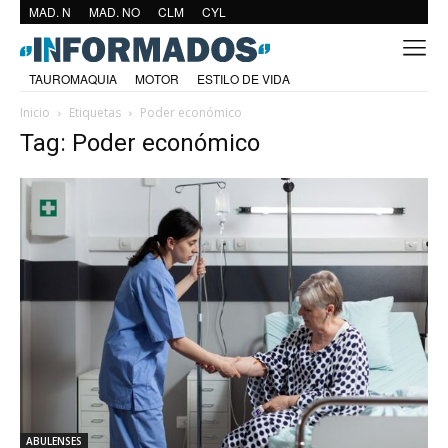
MAD. N
MAD. NO
CLM
CYL
TAUROMAQUIA
MOTOR
ESTILO DE VIDA
Inicio
Etiquetas
Poder económico
Tag: Poder económico
ABULENSES