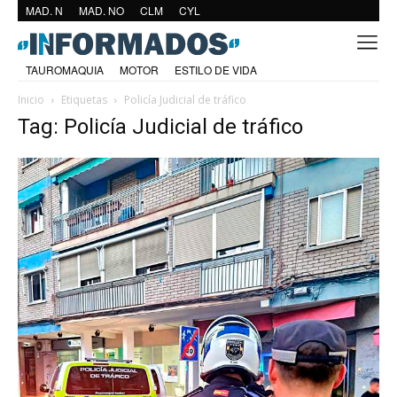
MAD. N
MAD. NO
CLM
CYL
TAUROMAQUIA
MOTOR
ESTILO DE VIDA
Inicio
Etiquetas
Policía Judicial de tráfico
Tag: Policía Judicial de tráfico