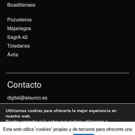
Boadillenses
Pozueleros
Majariegos
SagrA-42
Toledanos
Ávila
Contacto
digital@alaurco.es
Utilizamos cookies para ofrecerte la mejor experiencia en
nuestra web.
Puedes aprender más sobre qué cookies utilizamos o
desactivarlas en los
ajustes
.
Esta web utiliza 'cookies' propias y de terceros para ofrecerte una