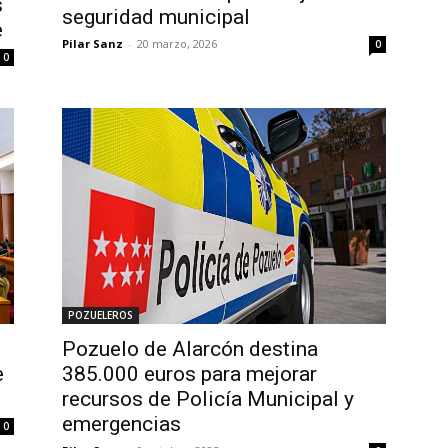
s
seguridad municipal
e
Pilar Sanz
-
20 marzo, 2026
0
0
POZUELEROS
Pozuelo de Alarcón destina
e
385.000 euros para mejorar
recursos de Policía Municipal y
emergencias
0