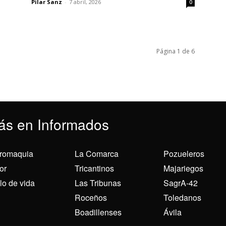
Pilar Sanz
-
7 abril, 2026
0
Página 1 de 6
ás en Informados
romaquia
La Comarca
Pozueleros
or
Tricantinos
Majariegos
ilo de vida
Las Tribunas
SagrA-42
Roceños
Toledanos
Boadillenses
Ávila