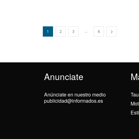
...
1
2
3
6
Anunciate
M
Anúnciate en nuestro medio
Tau
publicidad@informados.es
Mot
Est