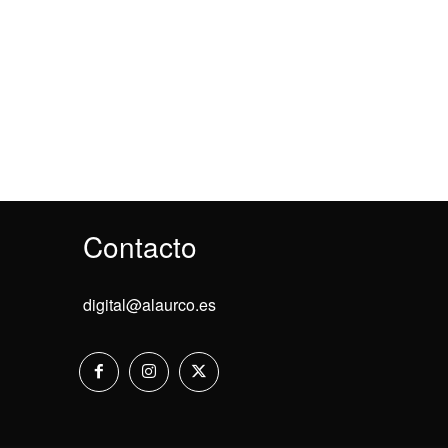
Contacto
digital@alaurco.es