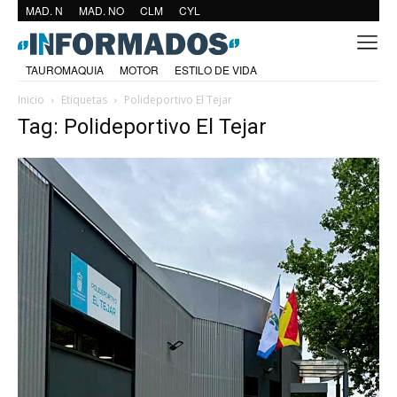
MAD. N
MAD. NO
CLM
CYL
TAUROMAQUIA
MOTOR
ESTILO DE VIDA
Inicio
Etiquetas
Polideportivo El Tejar
Tag: Polideportivo El Tejar