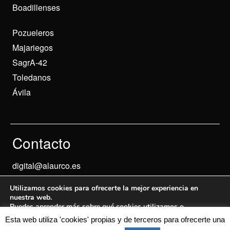
Boadillenses
Pozueleros
Majariegos
SagrA-42
Toledanos
Ávila
Contacto
digital@alaurco.es
Utilizamos cookies para ofrecerte la mejor experiencia en
nuestra web.
Puedes aprender más sobre qué cookies utilizamos o
desactivarlas en los
ajustes
.
Esta web utiliza 'cookies' propias y de terceros para ofrecerte una