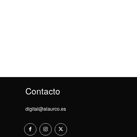
Contacto
digital@alaurco.es