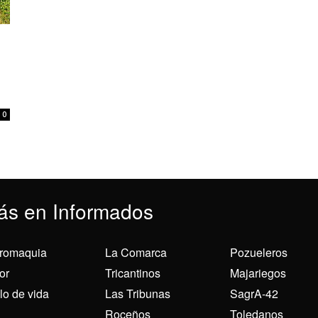
0
ás en Informados
romaquia
La Comarca
Pozueleros
or
Tricantinos
Majariegos
ilo de vida
Las Tribunas
SagrA-42
Roceños
Toledanos