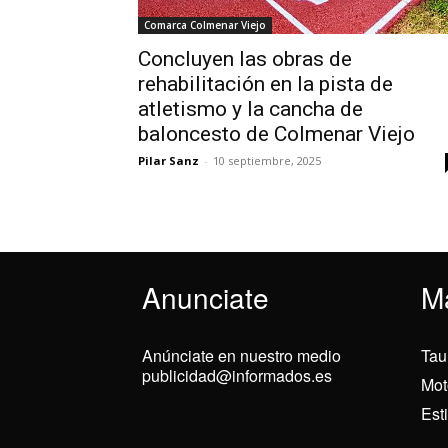
Comarca Colmenar Viejo
Concluyen las obras de
rehabilitación en la pista de
atletismo y la cancha de
baloncesto de Colmenar Viejo
Pilar Sanz
-
10 septiembre, 2025
Anunciate
M
Anúnciate en nuestro medio
Tau
publicidad@informados.es
Mot
Est