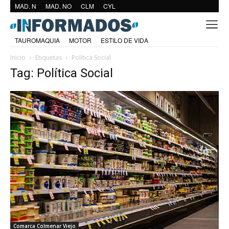
MAD. N
MAD. NO
CLM
CYL
TAUROMAQUIA
MOTOR
ESTILO DE VIDA
Inicio
Etiquetas
Política Social
Tag: Política Social
Comarca Colmenar Viejo