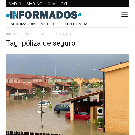
MAD. N
MAD. NO
CLM
CYL
TAUROMAQUIA
MOTOR
ESTILO DE VIDA
Inicio
Etiquetas
Póliza de seguro
Tag: póliza de seguro