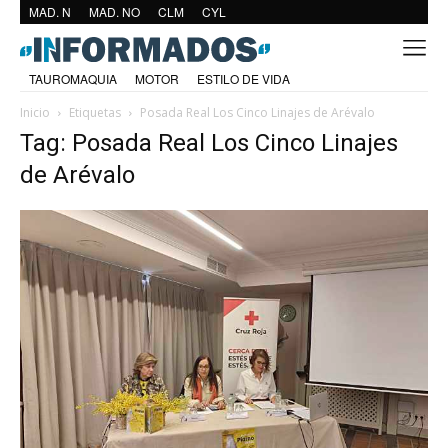
MAD. N
MAD. NO
CLM
CYL
TAUROMAQUIA
MOTOR
ESTILO DE VIDA
Inicio
Etiquetas
Posada Real Los Cinco Linajes de Arévalo
Tag: Posada Real Los Cinco Linajes
de Arévalo