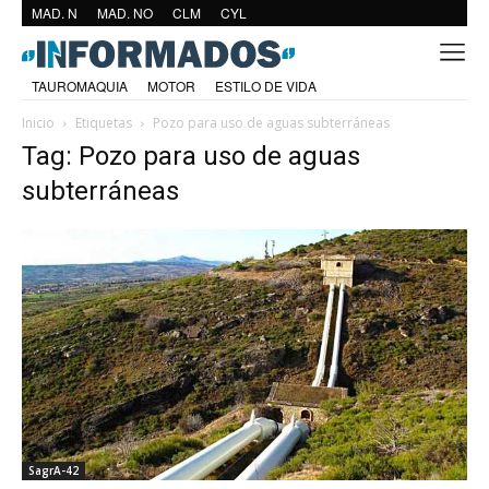
MAD. N
MAD. NO
CLM
CYL
TAUROMAQUIA
MOTOR
ESTILO DE VIDA
Inicio
Etiquetas
Pozo para uso de aguas subterráneas
Tag: Pozo para uso de aguas
subterráneas
SagrA-42