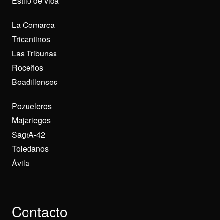
Estilo de vida
La Comarca
Tricantinos
Las Tribunas
Roceños
Boadillenses
Pozueleros
Majariegos
SagrA-42
Toledanos
Ávila
Contacto