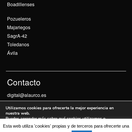
Boadillenses
Pozueleros
Majariegos
SagrA-42
Toledanos
Ávila
Contacto
digital@alaurco.es
Utilizamos cookies para ofrecerte la mejor experiencia en
nuestra web.
Puedes aprender más sobre qué cookies utilizamos o
desactivarlas en los
ajustes
.
Esta web utiliza 'cookies' propias y de terceros para ofrecerte una