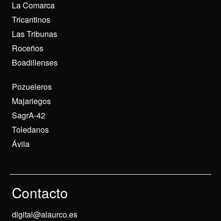
La Comarca
Tricantinos
Las Tribunas
Roceños
Boadillenses
Pozueleros
Majariegos
SagrA-42
Toledanos
Ávila
Contacto
digital@alaurco.es