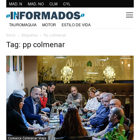
MAD. N
MAD. NO
CLM
CYL
TAUROMAQUIA
MOTOR
ESTILO DE VIDA
Inicio
Etiquetas
Pp colmenar
Tag: pp colmenar
Comarca Colmenar Viejo