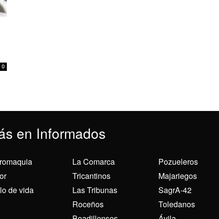
0
ás en Informados
romaquia
La Comarca
Pozueleros
or
Tricantinos
Majariegos
ilo de vida
Las Tribunas
SagrA-42
Roceños
Toledanos
Boadillenses
Ávila