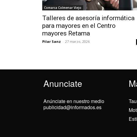
Comarca Colmenar Viejo
Talleres de asesoría informática
para mayores en el Centro
mayores Retama
Pilar Sanz
-
27 marzo, 2026
Anunciate
M
Anúnciate en nuestro medio
Tau
publicidad@informados.es
Mot
Est