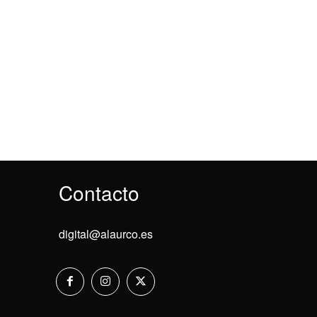
Contacto
digital@alaurco.es