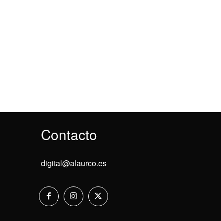
Contacto
digital@alaurco.es