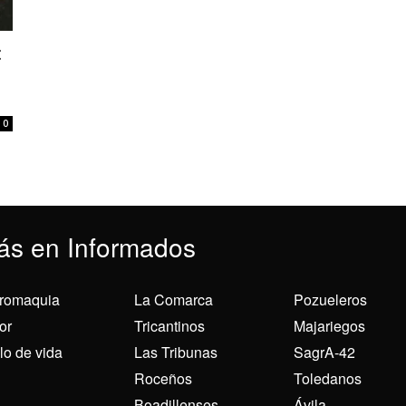
:
0
ás en Informados
romaquia
La Comarca
Pozueleros
or
Tricantinos
Majariegos
ilo de vida
Las Tribunas
SagrA-42
Roceños
Toledanos
Boadillenses
Ávila