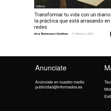
Cultura
Transformar tu vida con un diario
la práctica que está arrasando en
redes
Ana Matesanz Esteban
-
11 febrero, 2026
Anunciate
M
Anúnciate en nuestro medio
Tau
publicidad@informados.es
Mot
Est