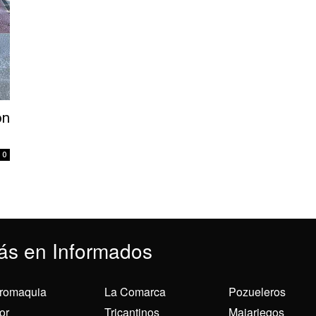
ón
0
ás en Informados
romaquia
La Comarca
Pozueleros
or
Tricantinos
Majariegos