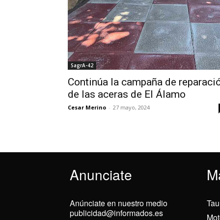
SagrA-42
Continúa la campaña de reparaci
de las aceras de El Álamo
Cesar Merino
-
27 mayo, 2024
Anunciate
M
Anúnciate en nuestro medio
Tau
publicidad@informados.es
Mot