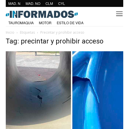
MAD. N
MAD. NO
CLM
CYL
TAUROMAQUIA
MOTOR
ESTILO DE VIDA
Inicio
Etiquetas
Precintar y prohibir acceso
Tag: precintar y prohibir acceso