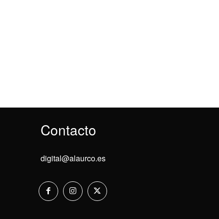
Contacto
digital@alaurco.es