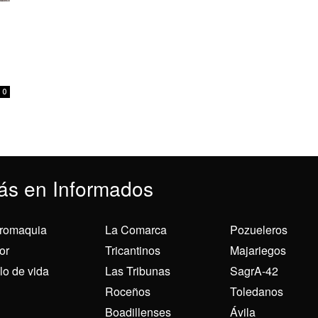
0
ás en Informados
romaquia
La Comarca
Pozueleros
or
Tricantinos
Majariegos
ilo de vida
Las Tribunas
SagrA-42
Roceños
Toledanos
Boadillenses
Ávila