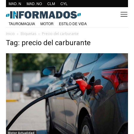
MAD. N
MAD. NO
CLM
CYL
TAUROMAQUIA
MOTOR
ESTILO DE VIDA
Inicio
Etiquetas
Precio del carburante
Tag: precio del carburante
Motor Actualidad