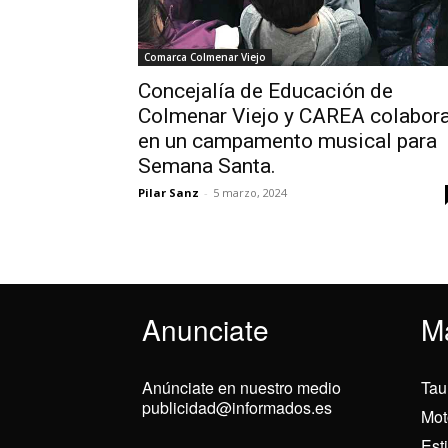
Comarca Colmenar Viejo
Concejalía de Educación de
Colmenar Viejo y CAREA colabor
en un campamento musical para
Semana Santa.
Pilar Sanz
-
5 marzo, 2024
Anunciate
M
Anúnciate en nuestro medio
Tau
publicidad@informados.es
Mot
Est