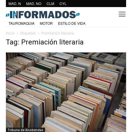
MAD. N
MAD. NO
CLM
CYL
TAUROMAQUIA
MOTOR
ESTILO DE VIDA
Inicio
Etiquetas
Premiación literaria
Tag: Premiación literaria
Tribuna de Alcobendas