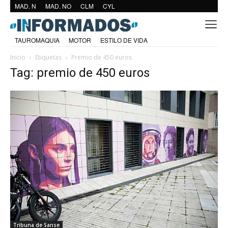
MAD. N
MAD. NO
CLM
CYL
TAUROMAQUIA
MOTOR
ESTILO DE VIDA
Inicio
Etiquetas
Premio de 450 euros
Tag: premio de 450 euros
Tribuna de Sanse