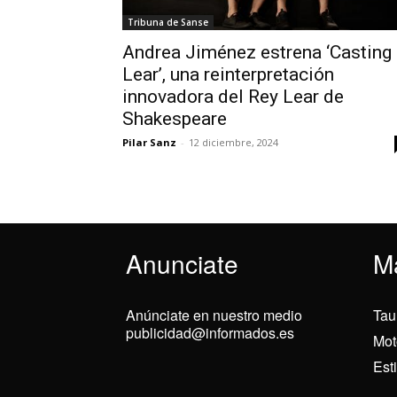
Tribuna de Sanse
Andrea Jiménez estrena ‘Casting
Lear’, una reinterpretación
innovadora del Rey Lear de
Shakespeare
Pilar Sanz
-
12 diciembre, 2024
Anunciate
M
Anúnciate en nuestro medio
Tau
publicidad@informados.es
Mot
Est