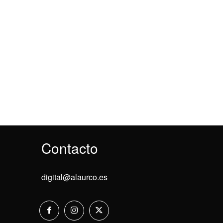
Contacto
digital@alaurco.es