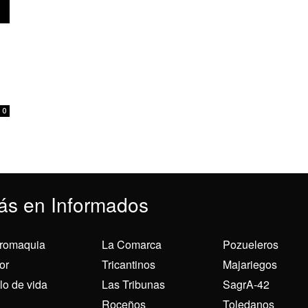
0
ás en Informados
romaquia
La Comarca
Pozueleros
or
Tricantinos
Majariegos
ilo de vida
Las Tribunas
SagrA-42
Roceños
Toledanos