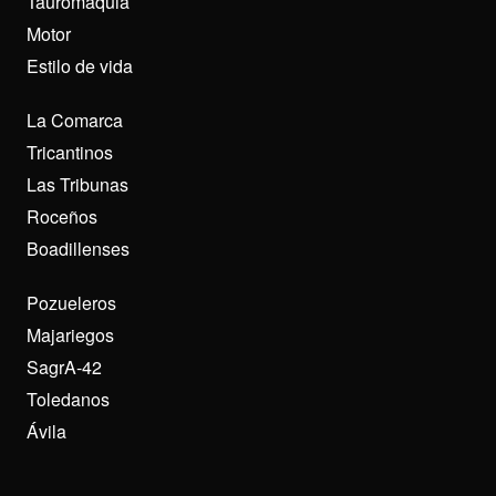
Tauromaquia
Motor
Estilo de vida
La Comarca
Tricantinos
Las Tribunas
Roceños
Boadillenses
Pozueleros
Majariegos
SagrA-42
Toledanos
Ávila