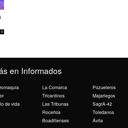
s
0
ás en Informados
romaquia
La Comarca
Pozueleros
or
Tricantinos
Majariegos
ilo de vida
Las Tribunas
SagrA-42
Roceños
Toledanos
Boadillenses
Ávila