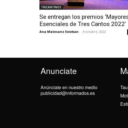
TRICANTINOS
Se entregan los premios ‘Mayore
Esenciales de Tres Cantos 2022’
Ana Matesanz Esteban
-
4 octubre, 2022
Anunciate
M
Anúnciate en nuestro medio
Tau
publicidad@informados.es
Mot
Est