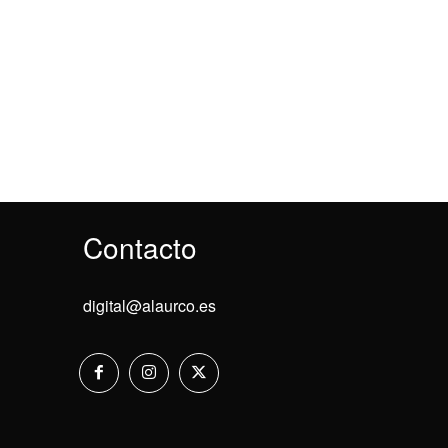
Contacto
digital@alaurco.es